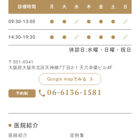
診療時間
月
火
水
木
金
土
日
09:30-13:00
●
●
／
●
●
●
／
14:30-19:30
●
●
／
●
●
●
／
休診日:水曜・日曜・祝日
〒531-0041
大阪府大阪市北区天神橋7丁目2-1 天六幸榮ビル4F
Google mapでみる
06-6136-1581
予約制
医院紹介
医師紹介
症例集