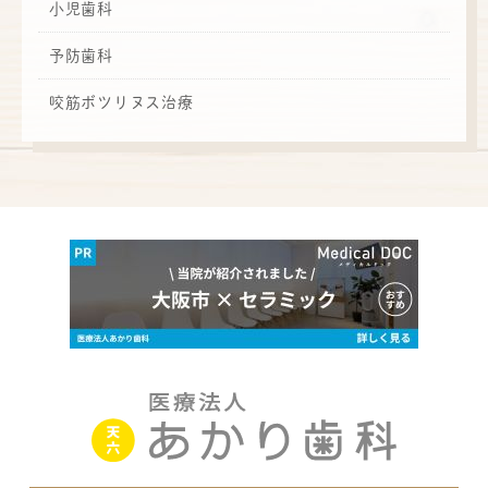
小児歯科
予防歯科
咬筋ボツリヌス治療